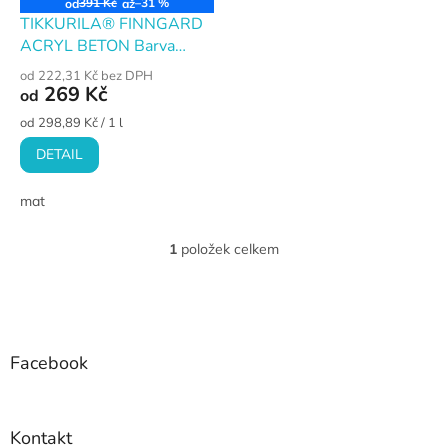
o
391 Kč
–31 %
od
až
d
TIKKURILA® FINNGARD
u
ACRYL BETON Barva
k
fasádní akrylátová, na
od 222,31 Kč bez DPH
t
ochranu betonu
269 Kč
od
ů
Měrná
od 298,89 Kč / 1 l
cena:
DETAIL
mat
1
položek celkem
O
v
l
Z
á
á
d
p
a
a
Facebook
c
t
í
í
p
r
Kontakt
v