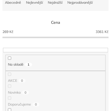
a
Abecedně
Nejlevnější
Nejdražší
Nejprodávanější
z
e
n
Cena
í
p
269
Kč
3361
Kč
r
o
d
u
k
t
Na skladě
1
ů
AKCE
0
Novinka
0
Doporučujeme
0