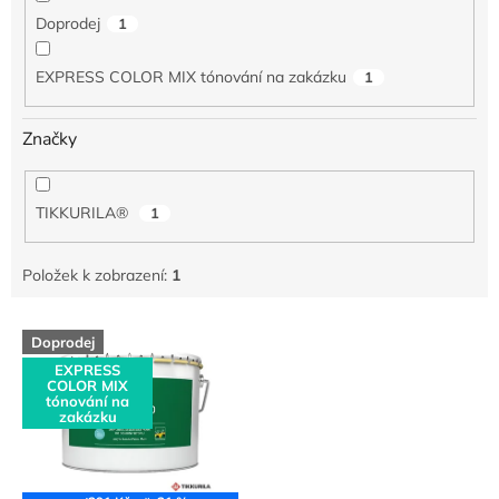
Doprodej
1
EXPRESS COLOR MIX tónování na zakázku
1
Značky
TIKKURILA®
1
Položek k zobrazení:
1
V
Doprodej
ý
EXPRESS
p
COLOR MIX
i
tónování na
zakázku
s
p
r