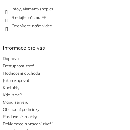
k
info
@
element-shop.cz
y
v
Sledujte nás na FB
ý
Odebírejte naše videa
p
i
s
u
Informace pro vás
Doprava
Dostupnost zboží
Hodnocení obchodu
Jak nakupovat
Kontakty
Kdo jsme?
Mapa serveru
Obchodní podmínky
Prodávané značky
Reklamace a vrácení zboží