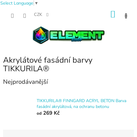
Select Language
▼
Přejít
NÁKU
na
CZK
obsah
KOŠÍK
Akrylátové fasádní barvy
TIKKURILA®
Nejprodávanější
TIKKURILA® FINNGARD ACRYL BETON Barva
fasádní akrylátová, na ochranu betonu
269 Kč
od
Ř