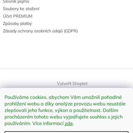
Slovník pojmů
Soubory ke stažení
Účet PREMIUM
Způsoby platby
Zásady ochrany osobních údajů (GDPR)
Vytvořil Shoptet
Používáme cookies, abychom Vám umožnili pohodlné
Copyright 2026
element-shop.cz
. Všechna práva vyhrazena.
prohlížení webu a díky analýze provozu webu neustále
Upravit nastavení cookies
zlepšovali jeho funkce, výkon a použitelnost
.
Dalším
procházením tohoto webu vyjadřujete souhlas s jejich
používáním. Více informací
zde
.
Odstoupit od smlouvy