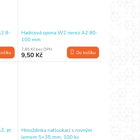
A2 8-
Hadicová spona W2 nerez A2 80-
100 mm
7,85 Kč bez DPH
košíku
Do košíku
9,50 Kč
2, pr.
Hmoždinka natloukací s rovným
lemem 5×35 mm, 100 ks