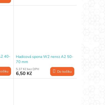
A2 40-
Hadicová spona W2 nerez A2 50-
70 mm
5,37 Kč bez DPH
košíku
Do košíku
6,50 Kč