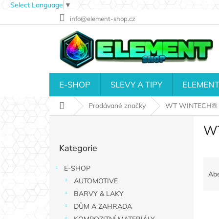
Select Language
▼
Přejít
info@element-shop.cz
na
obsah
E-SHOP
SLEVY A TIPY
ELEMENT
Domů
Prodávané značky
WT WINTECH®
P
W
o
Přeskočit
s
Kategorie
kategorie
t
Ř
r
E-SHOP
a
a
Ab
AUTOMOTIVE
z
n
e
n
BARVY & LAKY
V
n
í
DŮM A ZAHRADA
ý
í
p