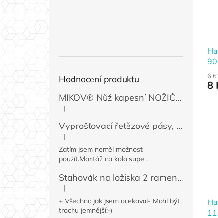
Ha
90
6,6
Hodnocení produktu
8 
MIKOV® Nůž kapesní NOŽIČKA 131-NZn-1 zavírací, 74 mm
|
Hodnocení produktu je 5 z 5 hvězdiček.
Vyprošťovací řetězové pásy, 2 ks
|
Hodnocení produktu je 5 z 5 hvězdiček.
Zatím jsem neměl možnost
použít.Montáž na kolo super.
Stahovák na ložiska 2 ramenný MINI 50 / 60 mm
|
Hodnocení produktu je 4 z 5 hvězdiček.
+ Všechno jak jsem ocekaval- Mohl být
Ha
trochu jemnější:-)
11