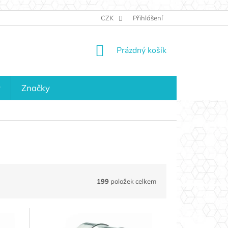
JAK NAKUPOVAT
KONTAKTY
CZK
Přihlášení
KDO JSME?
MAPA 
NÁKUPNÍ
Prázdný košík
KOŠÍK
y
Značky
199
položek celkem