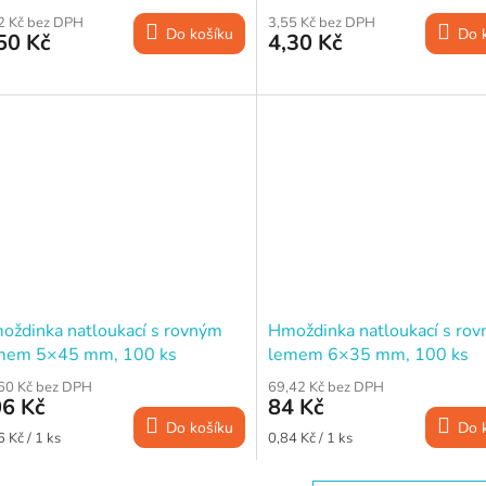
2 Kč bez DPH
3,55 Kč bez DPH
Do košíku
Do 
50 Kč
4,30 Kč
oždinka natloukací s rovným
Hmoždinka natloukací s ro
mem 5×45 mm, 100 ks
lemem 6×35 mm, 100 ks
60 Kč bez DPH
69,42 Kč bez DPH
6 Kč
84 Kč
Do košíku
Do 
ná
Měrná
6 Kč / 1 ks
0,84 Kč / 1 ks
a:
cena: