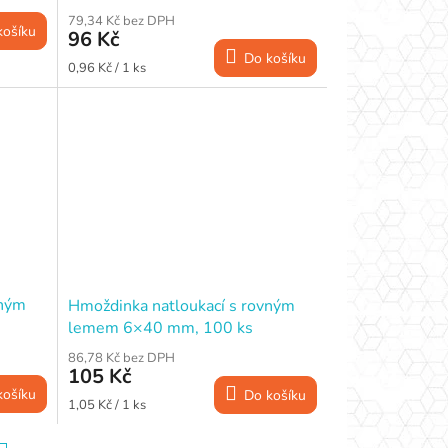
79,34 Kč bez DPH
košíku
96 Kč
Do košíku
Měrná
0,96 Kč / 1 ks
cena:
vným
Hmoždinka natloukací s rovným
lemem 6×40 mm, 100 ks
86,78 Kč bez DPH
105 Kč
košíku
Do košíku
Měrná
1,05 Kč / 1 ks
cena: