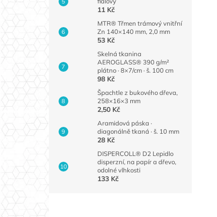
fialový
11 Kč
MTR® Třmen trámový vnitřní
Zn 140×140 mm, 2,0 mm
53 Kč
Skelná tkanina
AEROGLASS® 390 g/m²
plátno · 8×7/cm · š. 100 cm
98 Kč
Špachtle z bukového dřeva,
258×16×3 mm
2,50 Kč
Aramidová páska ·
diagonálně tkaná · š. 10 mm
28 Kč
DISPERCOLL® D2 Lepidlo
disperzní, na papír a dřevo,
odolné vlhkosti
133 Kč
Z
á