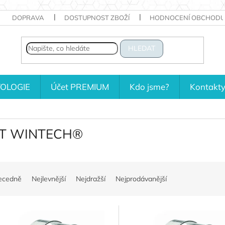
DOPRAVA
DOSTUPNOST ZBOŽÍ
HODNOCENÍ OBCHODU
HLEDAT
OLOGIE
Účet PREMIUM
Kdo jsme?
Kontakt
T WINTECH®
ecedně
Nejlevnější
Nejdražší
Nejprodávanější