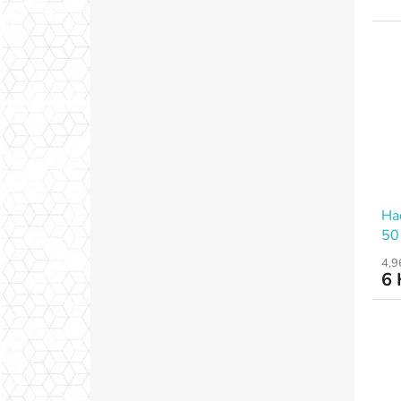
Ha
50
4,9
6 