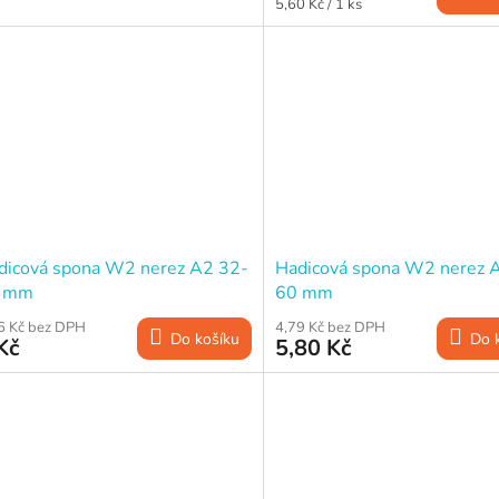
Měrná
5,60 Kč / 1 ks
cena:
dicová spona W2 nerez A2 32-
Hadicová spona W2 nerez 
 mm
60 mm
6 Kč bez DPH
4,79 Kč bez DPH
Do košíku
Do 
Kč
5,80 Kč