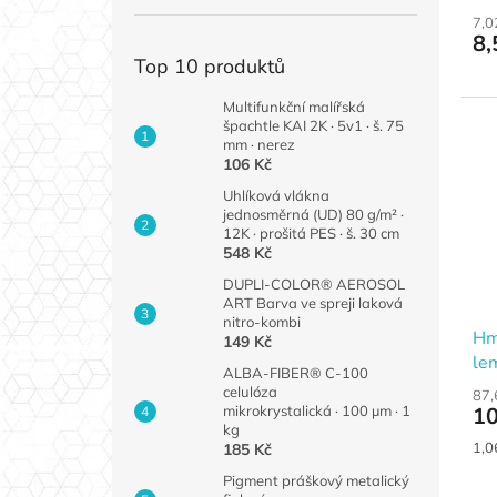
7,0
8,
Top 10 produktů
Multifunkční malířská
špachtle KAI 2K · 5v1 · š. 75
mm · nerez
106 Kč
Uhlíková vlákna
jednosměrná (UD) 80 g/m² ·
12K · prošitá PES · š. 30 cm
548 Kč
DUPLI-COLOR® AEROSOL
ART Barva ve spreji laková
nitro-kombi
Hm
149 Kč
le
ALBA-FIBER® C-100
celulóza
87,
mikrokrystalická · 100 µm · 1
10
kg
Měr
1,0
185 Kč
cen
Pigment práškový metalický