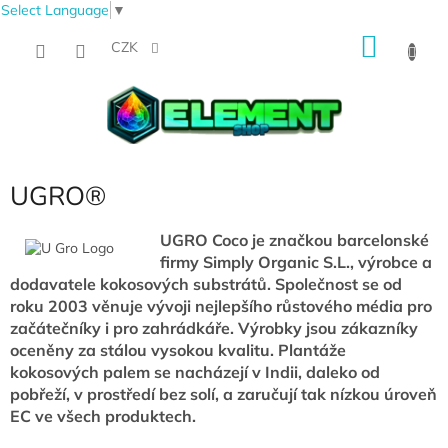
Select Language
▼
Přejít
NÁKU
na
CZK
obsah
KOŠÍK
UGRO®
UGRO Coco je značkou barcelonské
firmy Simply Organic S.L., výrobce a
dodavatele kokosových substrátů. Společnost se od
roku 2003 věnuje vývoji nejlepšího růstového média pro
začátečníky i pro zahrádkáře. Výrobky jsou zákazníky
oceněny za stálou vysokou kvalitu. Plantáže
kokosových palem se nacházejí v Indii, daleko od
pobřeží, v prostředí bez solí, a zaručují tak nízkou úroveň
EC ve všech produktech.