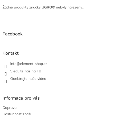
Žádné produkty značky
UGRO®
nebyly nalezeny...
Z
á
p
a
Facebook
t
í
Kontakt
info
@
element-shop.cz
Sledujte nás na FB
Odebírejte naše videa
Informace pro vás
Doprava
Dostupnost zboží