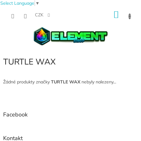
Select Language
▼
Přejít
NÁKU
na
CZK
obsah
KOŠÍK
TURTLE WAX
Žádné produkty značky
TURTLE WAX
nebyly nalezeny...
Z
á
p
a
Facebook
t
í
Kontakt