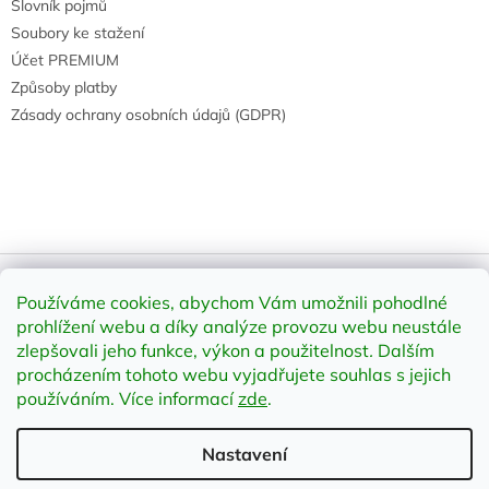
Slovník pojmů
Soubory ke stažení
Účet PREMIUM
Způsoby platby
Zásady ochrany osobních údajů (GDPR)
Používáme cookies, abychom Vám umožnili pohodlné
Vytvořil Shoptet
prohlížení webu a díky analýze provozu webu neustále
zlepšovali jeho funkce, výkon a použitelnost
.
Dalším
procházením tohoto webu vyjadřujete souhlas s jejich
Copyright 2026
element-shop.cz
. Všechna práva vyhrazena.
Upravit nastavení cookies
používáním. Více informací
zde
.
Nastavení
;