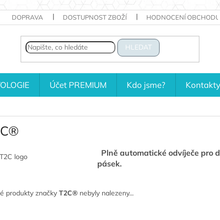
DOPRAVA
DOSTUPNOST ZBOŽÍ
HODNOCENÍ OBCHODU
HLEDAT
OLOGIE
Účet PREMIUM
Kdo jsme?
Kontakt
2C®
Plně automatické odvíječe pro d
pásek.
é produkty značky
T2C®
nebyly nalezeny...