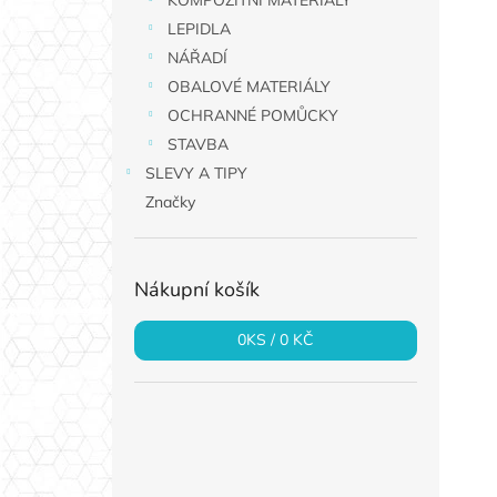
KOMPOZITNÍ MATERIÁLY
a
LEPIDLA
n
NÁŘADÍ
e
OBALOVÉ MATERIÁLY
l
OCHRANNÉ POMŮCKY
STAVBA
SLEVY A TIPY
Značky
Nákupní košík
0
KS /
0 KČ