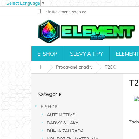
Select Language
▼
Přejít
info@element-shop.cz
na
obsah
E-SHOP
SLEVY A TIPY
ELEMENT
Domů
Prodávané značky
T2C®
P
T
o
Přeskočit
s
Kategorie
kategorie
t
r
E-SHOP
a
AUTOMOTIVE
n
Žádn
n
BARVY & LAKY
í
DŮM A ZAHRADA
p