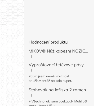
Hodnocení produktu
MIKOV® Nůž kapesní NOŽIČKA 131-NZn-1 zavírací, 74 mm
|
Hodnocení produktu je 5 z 5 hvězdiček.
Vyprošťovací řetězové pásy, 2 ks
|
Hodnocení produktu je 5 z 5 hvězdiček.
Zatím jsem neměl možnost
použít.Montáž na kolo super.
Stahovák na ložiska 2 ramenný MINI 50 / 60 mm
|
Hodnocení produktu je 4 z 5 hvězdiček.
+ Všechno jak jsem ocekaval- Mohl být
trochu jemnější:-)