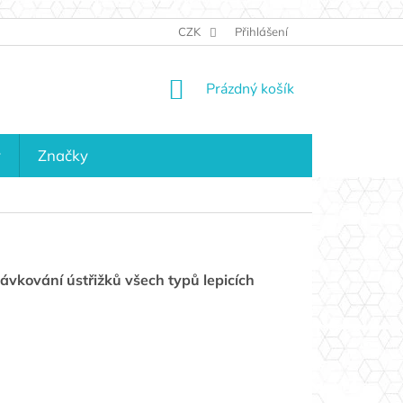
JAK NAKUPOVAT
KONTAKTY
CZK
Přihlášení
KDO JSME?
MAPA 
NÁKUPNÍ
Prázdný košík
KOŠÍK
y
Značky
ávkování ústřižků všech typů lepicích