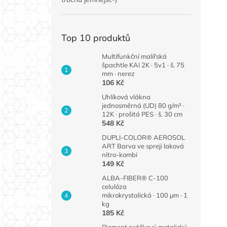
Top 10 produktů
Multifunkční malířská
špachtle KAI 2K · 5v1 · š. 75
mm · nerez
106 Kč
Uhlíková vlákna
jednosměrná (UD) 80 g/m² ·
12K · prošitá PES · š. 30 cm
548 Kč
DUPLI-COLOR® AEROSOL
ART Barva ve spreji laková
nitro-kombi
149 Kč
ALBA-FIBER® C-100
celulóza
mikrokrystalická · 100 µm · 1
kg
185 Kč
Pigment práškový metalický