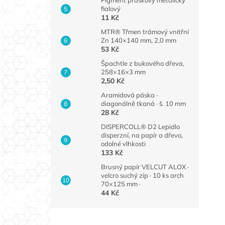
fialový
11 Kč
MTR® Třmen trámový vnitřní
Zn 140×140 mm, 2,0 mm
53 Kč
Špachtle z bukového dřeva,
258×16×3 mm
2,50 Kč
Aramidová páska ·
diagonálně tkaná · š. 10 mm
28 Kč
DISPERCOLL® D2 Lepidlo
disperzní, na papír a dřevo,
odolné vlhkosti
133 Kč
Brusný papír VELCUT ALOX ·
velcro suchý zip · 10 ks arch
70×125 mm ·
44 Kč
Z
á