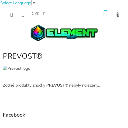
Select Language
▼
Přejít
NÁKU
na
CZK
obsah
KOŠÍK
PREVOST®
Žádné produkty značky
PREVOST®
nebyly nalezeny...
Z
á
p
a
Facebook
t
í