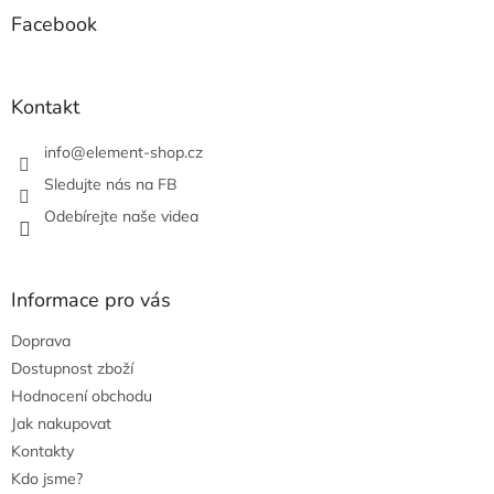
p
a
Facebook
t
í
Kontakt
info
@
element-shop.cz
Sledujte nás na FB
Odebírejte naše videa
Informace pro vás
Doprava
Dostupnost zboží
Hodnocení obchodu
Jak nakupovat
Kontakty
Kdo jsme?