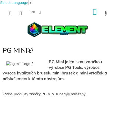
Select Language
▼
Přejít
NÁKU
na
CZK
obsah
KOŠÍK
PG MINI®
PG Mini je italskou značkou
výrobce PG Tools, výrobce
vysoce kvalitních brusek, mini brusek a mini vrtaček a
příslušenství k těmto nástrojům.
Žádné produkty značky
PG MINI®
nebyly nalezeny...
Z
á