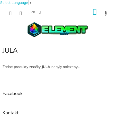
Select Language
▼
Přejít
NÁKU
na
CZK
obsah
KOŠÍK
JULA
Žádné produkty značky
JULA
nebyly nalezeny...
Z
á
p
a
Facebook
t
í
Kontakt