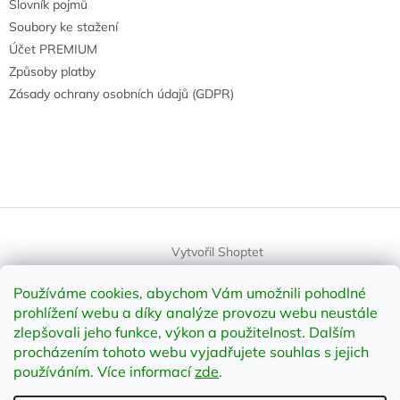
Slovník pojmů
Soubory ke stažení
Účet PREMIUM
Způsoby platby
Zásady ochrany osobních údajů (GDPR)
Vytvořil Shoptet
Používáme cookies, abychom Vám umožnili pohodlné
Copyright 2026
element-shop.cz
. Všechna práva vyhrazena.
prohlížení webu a díky analýze provozu webu neustále
Upravit nastavení cookies
zlepšovali jeho funkce, výkon a použitelnost
.
Dalším
procházením tohoto webu vyjadřujete souhlas s jejich
používáním. Více informací
zde
.
Odstoupit od smlouvy