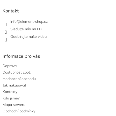
í
p
r
Kontakt
v
k
info
@
element-shop.cz
y
v
Sledujte nás na FB
ý
Odebírejte naše videa
p
i
s
u
Informace pro vás
Doprava
Dostupnost zboží
Hodnocení obchodu
Jak nakupovat
Kontakty
Kdo jsme?
Mapa serveru
Obchodní podmínky