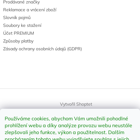
Prodávané značky
Reklamace a vrácení zboží
Slovník pojmů
Soubory ke stažení
Účet PREMIUM
Způsoby platby
Zásady ochrany osobních údajů (GDPR)
Vytvořil Shoptet
Používáme cookies, abychom Vám umožnili pohodlné
Copyright 2026
element-shop.cz
. Všechna práva vyhrazena.
prohlížení webu a díky analýze provozu webu neustále
Upravit nastavení cookies
zlepšovali jeho funkce, výkon a použitelnost
.
Dalším
procházením tohoto webu vyjadřujete souhlas s jejich