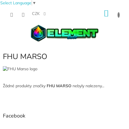
Select Language
▼
Přejít
NÁKU
na
CZK
obsah
KOŠÍK
FHU MARSO
Žádné produkty značky
FHU MARSO
nebyly nalezeny...
Z
á
p
a
Facebook
t
í