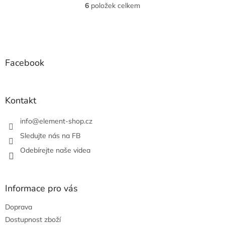
6
položek celkem
O
v
l
Z
á
á
d
p
a
a
Facebook
c
t
í
í
p
r
Kontakt
v
k
info
@
element-shop.cz
y
v
Sledujte nás na FB
ý
Odebírejte naše videa
p
i
s
u
Informace pro vás
Doprava
Dostupnost zboží