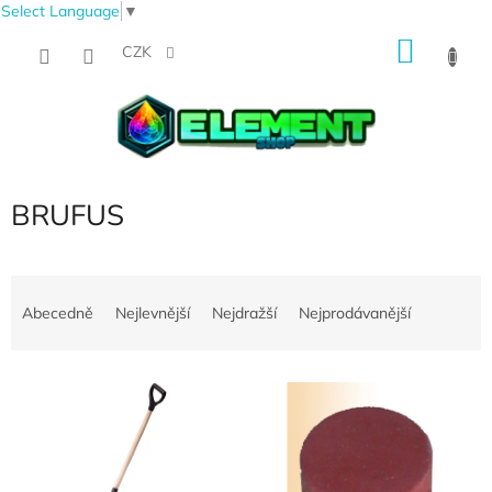
Select Language
▼
Přejít
NÁKU
na
CZK
obsah
KOŠÍK
BRUFUS
Ř
a
Abecedně
Nejlevnější
Nejdražší
Nejprodávanější
z
e
V
n
ý
í
p
p
i
r
s
o