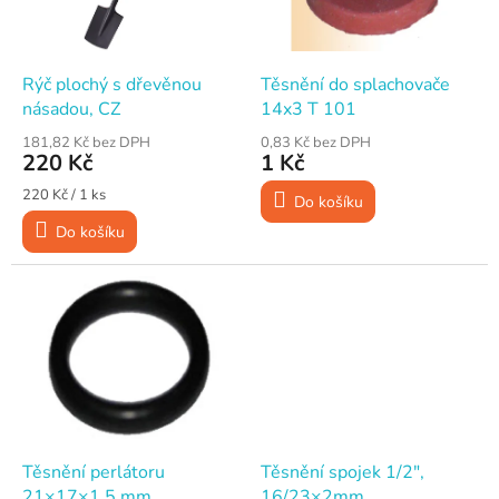
p
d
r
u
o
k
d
t
Rýč plochý s dřevěnou
Těsnění do splachovače
u
ů
násadou, CZ
14x3 T 101
k
181,82 Kč bez DPH
0,83 Kč bez DPH
t
220 Kč
1 Kč
ů
Měrná
220 Kč / 1 ks
Do košíku
cena:
Do košíku
Těsnění perlátoru
Těsnění spojek 1/2",
21×17×1,5 mm
16/23×2mm