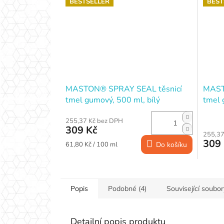
BESTSELLER
BEST
MASTON® SPRAY SEAL těsnicí
MAST
tmel gumový, 500 ml, bílý
tmel 
255,37 Kč bez DPH
309 Kč
255,37
309
Měrná
61,80 Kč / 100 ml
Do košíku
cena:
Popis
Podobné (4)
Související soubor
Detailní popis produktu