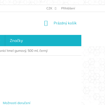
JAK NAKUPOVAT
KONTAKTY
CZK
Přihlášení
KDO JSME?
MAPA 
NÁKUPNÍ
Prázdný košík
KOŠÍK
y
Značky
cí tmel gumový, 500 ml, černý
Možnosti doručení