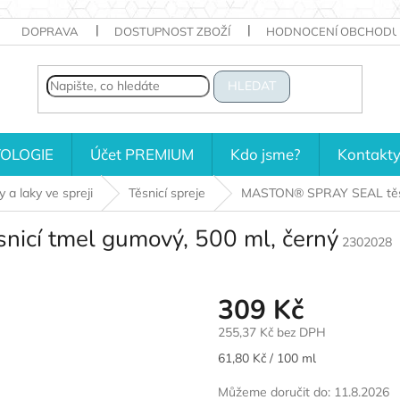
DOPRAVA
DOSTUPNOST ZBOŽÍ
HODNOCENÍ OBCHODU
HLEDAT
OLOGIE
Účet PREMIUM
Kdo jsme?
Kontakt
 a laky ve spreji
Těsnicí spreje
MASTON® SPRAY SEAL těsni
cí tmel gumový, 500 ml, černý
2302028
309 Kč
255,37 Kč bez DPH
Měrná
61,80 Kč / 100 ml
cena:
Můžeme doručit do:
11.8.2026