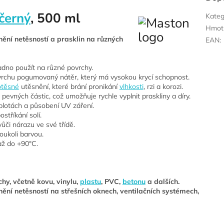
černý
, 500 ml
Kateg
Hmot
snění netěsností a prasklin na různých
EAN
:
dno použít na různé povrchy.
vrchu pogumovaný nátěr, který má vysokou krycí schopnost.
otěsné
utěsnění, které brání pronikání
vlhkosti
, rzi a korozi.
evných částic, což umožňuje rychle vyplnit praskliny a díry.
eplotách a působení UV záření.
stříkání solí.
vůči nárazu ve své třídě.
oukoli barvou.
až do +90°C.
hy, včetně kovu, vinylu,
plastu
, PVC,
betonu
a dalších.
nění netěsností na střešních oknech, ventilačních systémech,