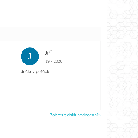
Jiří
J
e 5 z 5 hvězdiček.
Hodnocení obchodu je 5 z 5 hvězdiček.
19.7.2026
došlo v pořádku
Zobrazit další hodnocení