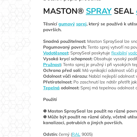
MASTON®
SPRAY
SEAL
Těsnící
gumový
sprej
, který se používá k utě
površích.
Snadná použitelnost:
Maston SpraySeal lze sna
Pogumovaný povrch:
Tento sprej vytvoří na po
Vodotěsnost
:
SpraySeal poskytuje
flexibilní
vod
Vysoká krycí schopnost:
Obsahuje vysoký podíl p
Pružnost
:
Tento sprej je pružný i při vysokých t
Ochrana před solí:
Má vynikající odolnost vůči po
Odolnost vůči nárazu:
Nabízí nejlepší odolnost 
Přetíratelnost:
Po zaschnutí lze nátěr přetřít jak
Tepelná
odolnost:
Sprej má tepelnou odolnost 
Použití
֍ Maston SpraySeal lze použít na různé povrc
֍ Může být použit na různé účely, včetně utěs
kanalizaci, potrubích a jiných površích.
Odstín:
černý (
RAL
9005)