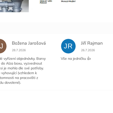
Božena Jarošová
Jiří Rajman
J
JR
ček.
Hodnocení obchodu je 5 z 5 hvězdiček.
Hodnocení obchodu j
28.7.2026
26.7.2026
é vyřízení objednávky. Barvy
Vše na jedničku 👍
y do Alza boxu, vyzvednout
si je mohla dle své potřeby.
 vyhovující (vzhledem k
tomnosti na pracovišti z
du dovolené).