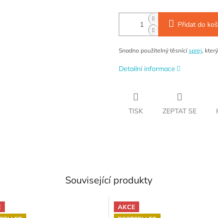
Přidat do koš
Snadno použitelný těsnící
sprej
, kte
Detailní informace
TISK
ZEPTAT SE
Související produkty
E
AKCE