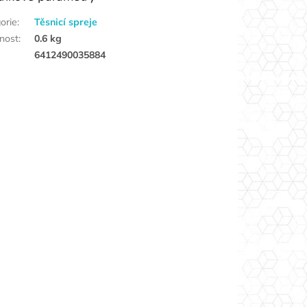
orie
:
Těsnicí spreje
nost
:
0.6 kg
6412490035884