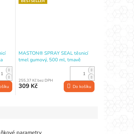
BESTSELLER
icí
MASTON® SPRAY SEAL těsnicí
ta
tmel gumový, 500 ml, tmavě
hnědý
255,37 Kč bez DPH
309 Kč
ošíku
Do košíku
lňkové parametry