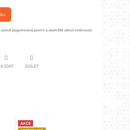
íku
rý vytvoří pogumovaný povrch a okamžitě utěsní netěsnosti.
HLÍDAT
SDÍLET
AKCE