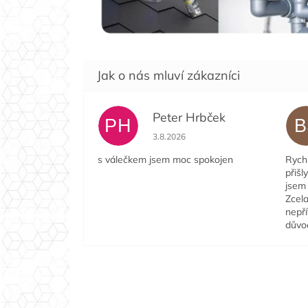
Peter Hrbček
PH
B
Hodnocení obchodu je 5 z 5 hvězdi
3.8.2026
s válečkem jsem moc spokojen
Rychl
přišl
jsem 
Zcela
nepří
důvo
Z
á