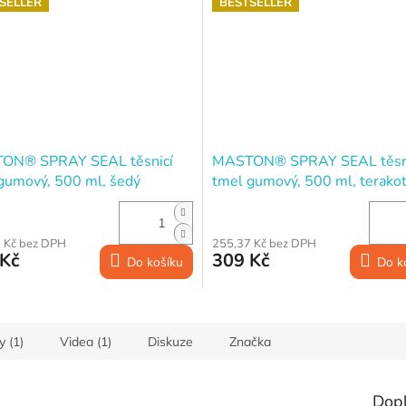
SELLER
BESTSELLER
ON® SPRAY SEAL těsnicí
MASTON® SPRAY SEAL těsn
gumový, 500 ml, šedý
tmel gumový, 500 ml, terako
 Kč bez DPH
255,37 Kč bez DPH
 Kč
309 Kč
Do košíku
Do k
y (1)
Videa (1)
Diskuze
Značka
Dop