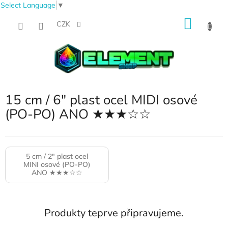
Select Language
▼
Přejít
NÁKU
na
CZK
obsah
KOŠÍK
15 cm / 6" plast ocel MIDI osové
(PO-PO) ANO ★★★☆☆
5 cm / 2" plast ocel
MINI osové (PO-PO)
ANO ★★★☆☆
Produkty teprve připravujeme.