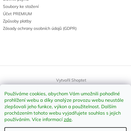
Soubory ke stažení
Účet PREMIUM
Způsoby platby
Zásady ochrany osobních údajů (GDPR)
Vytvořil Shoptet
Používáme cookies, abychom Vám umožnili pohodlné
Copyright 2026
element-shop.cz
. Všechna práva vyhrazena.
prohlížení webu a díky analýze provozu webu neustále
Upravit nastavení cookies
zlepšovali jeho funkce, výkon a použitelnost
.
Dalším
procházením tohoto webu vyjadřujete souhlas s jejich
používáním. Více informací
zde
.
Odstoupit od smlouvy