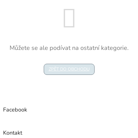
Můžete se ale podívat na ostatní kategorie.
ZPĚT DO OBCHODU
Z
á
p
a
Facebook
t
í
Kontakt