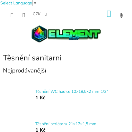
Select Language
▼
Přejít
NÁKU
na
CZK
obsah
KOŠÍK
Těsnění sanitarni
Nejprodávanější
Těsnění WC hadice 10×18,5×2 mm 1/2"
1 Kč
Těsnění perlátoru 21×17×1,5 mm
1 Kč