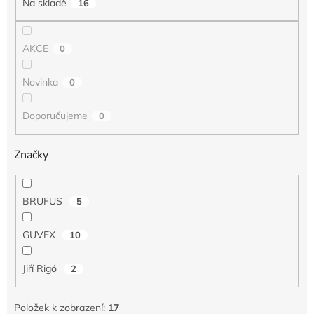
Na skladě
16
ů
AKCE
0
Novinka
0
Doporučujeme
0
Značky
BRUFUS
5
GUVEX
10
Jiří Rigó
2
Položek k zobrazení:
17