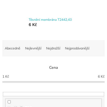
Těsnění membrána T2442,43
6 Kč
Ř
a
Abecedně
Nejlevnější
Nejdražší
Nejprodávanější
z
e
n
Cena
í
p
1
Kč
6
Kč
r
o
d
u
k
t