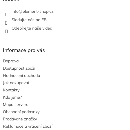
v
k
info
@
element-shop.cz
y
v
Sledujte nás na FB
ý
Odebírejte naše videa
p
i
s
u
Informace pro vás
Doprava
Dostupnost zboží
Hodnocení obchodu
Jak nakupovat
Kontakty
Kdo jsme?
Mapa serveru
Obchodní podmínky
Prodávané značky
Reklamace a vrácení zboží