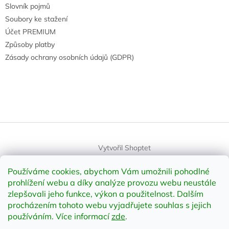
Slovník pojmů
Soubory ke stažení
Účet PREMIUM
Způsoby platby
Zásady ochrany osobních údajů (GDPR)
Vytvořil Shoptet
Používáme cookies, abychom Vám umožnili pohodlné
Copyright 2026
element-shop.cz
. Všechna práva vyhrazena.
prohlížení webu a díky analýze provozu webu neustále
Upravit nastavení cookies
zlepšovali jeho funkce, výkon a použitelnost
.
Dalším
procházením tohoto webu vyjadřujete souhlas s jejich
používáním. Více informací
zde
.
Odstoupit od smlouvy