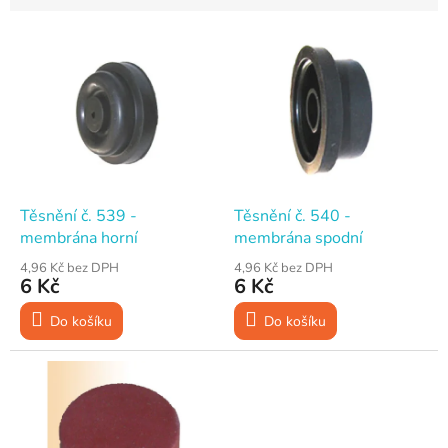
V
ý
p
i
s
p
r
o
d
Těsnění č. 539 -
Těsnění č. 540 -
u
membrána horní
membrána spodní
k
4,96 Kč bez DPH
4,96 Kč bez DPH
t
6 Kč
6 Kč
ů
Do košíku
Do košíku