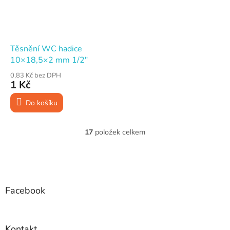
Těsnění WC hadice
10×18,5×2 mm 1/2"
0,83 Kč bez DPH
1 Kč
Do košíku
17
položek celkem
O
v
l
Z
á
á
d
p
a
a
Facebook
c
t
í
í
p
r
Kontakt