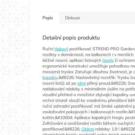
Popis
Diskuze
Detailní popis produktu
Ruční
tlakový
postřikovač STREND PRO Garden je
rostliny v domácnosti, na balkonech i v menších 
běžné rosení, aplikaci listových
hnojiv
či ochrann
ergonomické konstrukci umožňuje pohodlnou mani
mosazná tryska: Zaručuje dlouhou životnost, je o
kapaliny
.&#8226; Nastavitelný rozstřik: Trysku lz
rosení listů) až po
silný
přímý proud.&#8226; Snad
natlakování nádoby s minimálním úsilím na potř
vizuální přehled o množství zbývající kapaliny u
vrchní straně slouží ke snadnému přenášení běh
ruční zahradní postřikovač má široké uplatnění 
zavlažování pokojových i balkonových rostlin.&
květin.&#10004; Aplikace kapalných hnojiv, pes
Zvlhčování a osvěžování rostlin během suchých l
postřikovač&#8226;
Objem
nádoby: 1,9 l &#822
chemických hnojiv, pesticidů nebo jiných agresiv