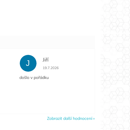
Jiří
J
e 5 z 5 hvězdiček.
Hodnocení obchodu je 5 z 5 hvězdiček.
19.7.2026
došlo v pořádku
Zobrazit další hodnocení