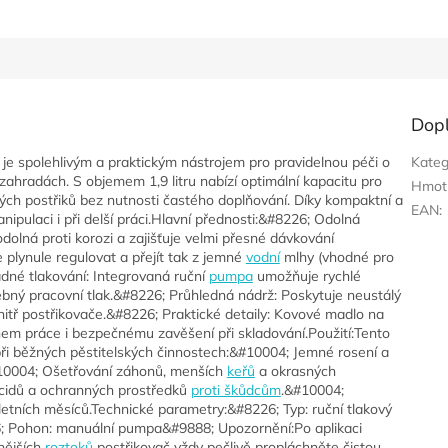
Dop
 spolehlivým a praktickým nástrojem pro pravidelnou péči o
Kateg
zahradách. S objemem 1,9 litru nabízí optimální kapacitu pro
Hmot
ých postřiků bez nutnosti častého doplňování. Díky kompaktní a
EAN
:
pulaci i při delší práci.Hlavní přednosti:&#8226; Odolná
dolná proti korozi a zajišťuje velmi přesné dávkování
e plynule regulovat a přejít tak z jemné
vodní
mlhy (vhodné pro
né tlakování: Integrovaná ruční
pumpa
umožňuje rychlé
ebný pracovní tlak.&#8226; Průhledná nádrž: Poskytuje neustálý
vnitř postřikovače.&#8226; Praktické detaily: Kovové madlo na
em práce i bezpečnému zavěšení při skladování.Použití:Tento
při běžných pěstitelských činnostech:&#10004; Jemné rosení a
#10004; Ošetřování záhonů, menších
keřů
a okrasných
ticidů a ochranných prostředků
proti škůdcům
.&#10004;
etních měsíců.Technické parametry:&#8226; Typ: ruční tlakový
6; Pohon: manuální pumpa&#9888; Upozornění:Po aplikaci
nějších
roztoků
postřikovač vždy pečlivě propláchněte čistou