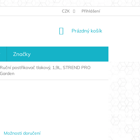
JAK NAKUPOVAT
KONTAKTY
CZK
Přihlášení
KDO JSME?
MAPA 
NÁKUPNÍ
Prázdný košík
KOŠÍK
y
Značky
Ruční postřikovač tlakový, 1,9L, STREND PRO
Garden
Možnosti doručení