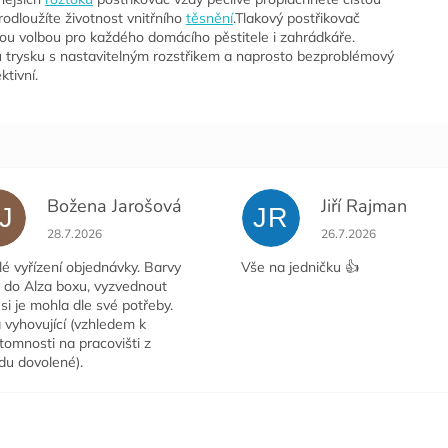
odloužíte životnost vnitřního
těsnění
.Tlakový postřikovač
 volbou pro každého domácího pěstitele i zahrádkáře.
 trysku s nastavitelným rozstřikem a naprosto bezproblémový
ktivní.
Božena Jarošová
Jiří Rajman
J
JR
ček.
Hodnocení obchodu je 5 z 5 hvězdiček.
Hodnocení obchodu j
28.7.2026
26.7.2026
é vyřízení objednávky. Barvy
Vše na jedničku 👍
y do Alza boxu, vyzvednout
si je mohla dle své potřeby.
 vyhovující (vzhledem k
tomnosti na pracovišti z
du dovolené).