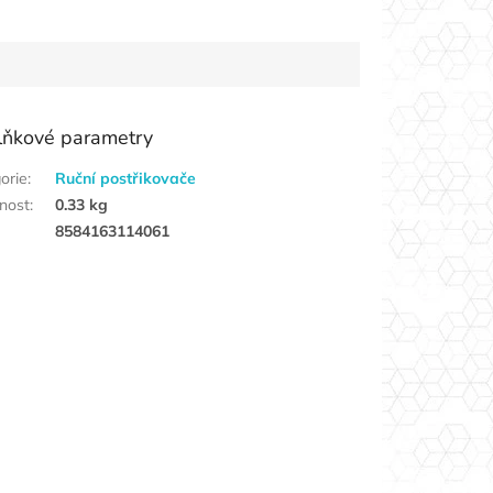
lňkové parametry
orie
:
Ruční postřikovače
nost
:
0.33 kg
8584163114061