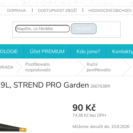
DOPRAVA
DOSTUPNOST ZBOŽÍ
HODNOCENÍ OBCHODU
HLEDAT
OLOGIE
Účet PREMIUM
Kdo jsme?
Kontakt
Postřikovače,
Ruční
HRADA
rozprašovače
postřikovače
 1,9L, STREND PRO Garden
266763BR
90 Kč
74,38 Kč bez DPH
Měrná
Můžeme doručit do:
10.8.2026
cena: