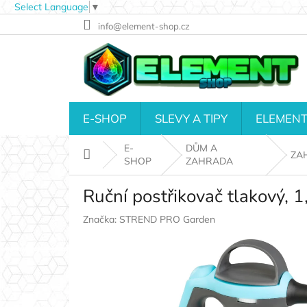
Select Language
▼
Přejít
info@element-shop.cz
na
obsah
E-SHOP
SLEVY A TIPY
ELEMENT
E-
DŮM A
Domů
ZA
SHOP
ZAHRADA
Ruční postřikovač tlakový,
Značka:
STREND PRO Garden