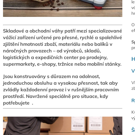
l
v
h
O
Skladové a obchodní váhy patří mezi specializované
ef
vážicí zařízení určené pro přesné, rychlé a spolehlivé
S
zjištění hmotnosti zboží, materiálu nebo balíků v
p
náročných provozech – od výrobců, skladů,
logistických a expedičních center po prodejny,
H
supermarkety, e-shopy, tržnice nebo mobilní stánky.
V
Jsou konstruovány s důrazem na odolnost,
jednoduchou obsluhu a vysokou přesnost, tak aby
V
zb
zvládly každodenní provoz i v rušnějším pracovním
prostředí. Navržené speciálně pro situace, kdy
R
potřebujete .
K
v
Š