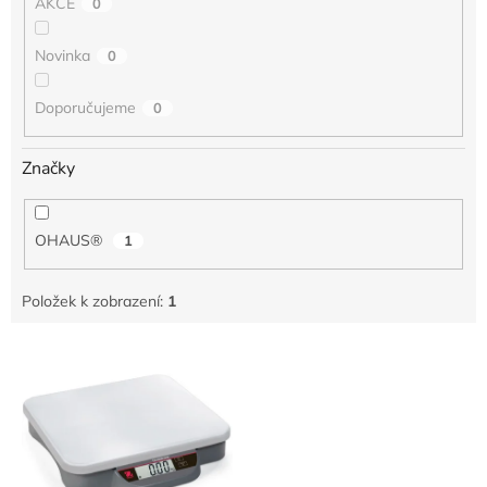
AKCE
0
Novinka
0
Doporučujeme
0
Značky
OHAUS®
1
Položek k zobrazení:
1
V
ý
p
i
s
p