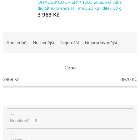
OHAUS® COURIER™ 1000 Skladová váha
digitální · přenosná · max. 20 kg · dílek 10 g
3 969 Kč
Ř
a
Abecedně
Nejlevnější
Nejdražší
Nejprodávanější
z
e
n
Cena
í
p
3969
Kč
3970
Kč
r
o
d
u
k
t
Na skladě
0
ů