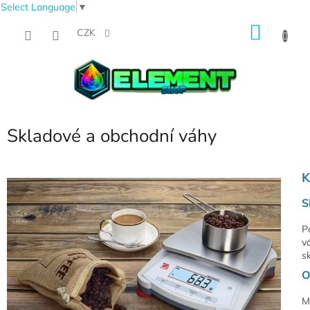
Select Language
▼
Přejít
NÁKU
na
CZK
obsah
KOŠÍK
Skladové a obchodní váhy
K
S
P
v
s
O
M