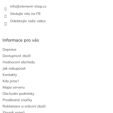
k
info
@
element-shop.cz
y
v
Sledujte nás na FB
ý
Odebírejte naše videa
p
i
s
u
Informace pro vás
Doprava
Dostupnost zboží
Hodnocení obchodu
Jak nakupovat
Kontakty
Kdo jsme?
Mapa serveru
Obchodní podmínky
Prodávané značky
Reklamace a vrácení zboží
Slovník pojmů