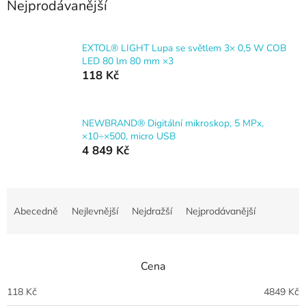
Nejprodávanější
EXTOL® LIGHT Lupa se světlem 3× 0,5 W COB
LED 80 lm 80 mm ×3
118 Kč
NEWBRAND® Digitální mikroskop, 5 MPx,
×10÷×500, micro USB
4 849 Kč
Ř
a
Abecedně
Nejlevnější
Nejdražší
Nejprodávanější
z
e
n
Cena
í
p
118
Kč
4849
Kč
r