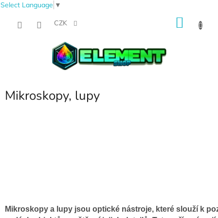
Select Language
▼
Přejít
NÁKU
na
CZK
obsah
KOŠÍK
Mikroskopy, lupy
Mikroskopy a lupy jsou optické nástroje, které slouží k p