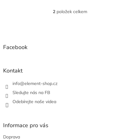
2
položek celkem
O
v
l
Z
á
á
d
p
a
a
Facebook
c
t
í
í
p
r
Kontakt
v
k
info
@
element-shop.cz
y
v
Sledujte nás na FB
ý
Odebírejte naše videa
p
i
s
u
Informace pro vás
Doprava