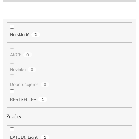
o
d
u
k
t
Na skladě
2
ů
AKCE
0
Novinka
0
Doporučujeme
0
BESTSELLER
1
Značky
EXTOL® Light
1