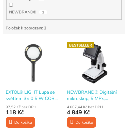
NEWBRAND®
1
Položek k zobrazení:
2
V
BESTSELLER
ý
p
i
s
p
r
o
d
EXTOL® LIGHT Lupa se
NEWBRAND® Digitální
u
světlem 3× 0,5 W COB
mikroskop, 5 MPx,
k
LED 80 lm 80 mm ×3
×10÷×500, micro USB
97,52 Kč bez DPH
4 007,44 Kč bez DPH
t
118 Kč
4 849 Kč
ů
Do košíku
Do košíku