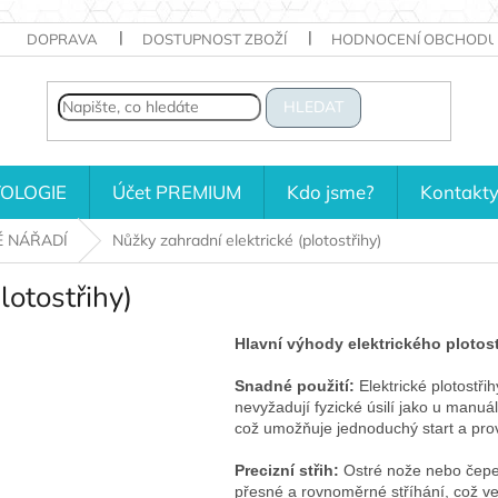
DOPRAVA
DOSTUPNOST ZBOŽÍ
HODNOCENÍ OBCHODU
HLEDAT
OLOGIE
Účet PREMIUM
Kdo jsme?
Kontakt
É NÁŘADÍ
Nůžky zahradní elektrické (plotostřihy)
lotostřihy)
Hlavní výhody elektrického plotost
Snadné použití:
Elektrické plotostři
nevyžadují fyzické úsilí jako u manuál
což umožňuje jednoduchý start a pro
Precizní střih:
Ostré nože nebo čepel
přesné a rovnoměrné stříhání, což v