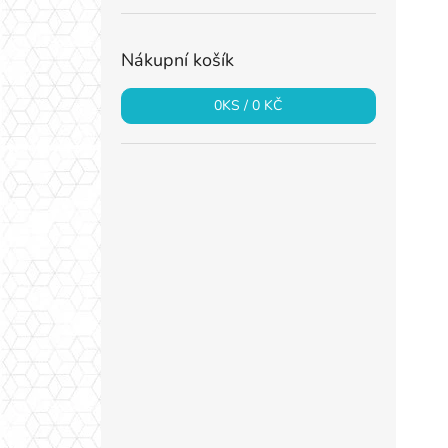
Nákupní košík
0
KS /
0 KČ