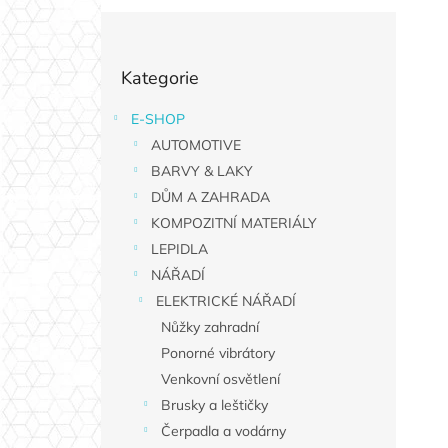
P
o
Přeskočit
s
Kategorie
kategorie
t
r
E-SHOP
a
AUTOMOTIVE
n
n
BARVY & LAKY
í
DŮM A ZAHRADA
p
KOMPOZITNÍ MATERIÁLY
a
LEPIDLA
n
NÁŘADÍ
e
ELEKTRICKÉ NÁŘADÍ
l
Nůžky zahradní
Ponorné vibrátory
Venkovní osvětlení
Brusky a leštičky
Čerpadla a vodárny