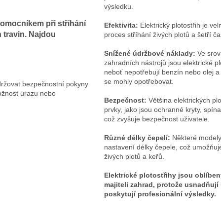
výsledku.
omocníkem při stříhání
Efektivita:
Elektrický plotostřih je vel
h travin. Najdou
proces stříhání živých plotů a šetří ča
Snížené údržbové náklady:
Ve srovn
zahradních nástrojů jsou elektrické p
neboť nepotřebují benzín nebo olej a
se mohly opotřebovat.
dodržovat bezpečnostní pokyny
ožnost úrazu nebo
Bezpečnost:
Většina elektrických pl
prvky, jako jsou ochranné kryty, spí
což zvyšuje bezpečnost uživatele.
Různé délky čepelí:
Některé modely 
nastavení délky čepele, což umožňuje
živých plotů a keřů.
Elektrické plotostřihy jsou oblíbe
majiteli zahrad, protože usnadňují
poskytují profesionální výsledky.