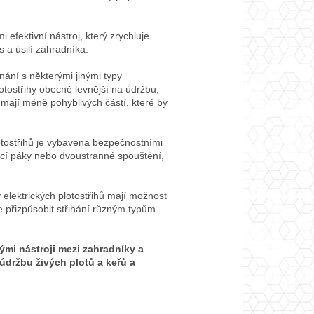
mi efektivní nástroj, který zrychluje
s a úsilí zahradníka.
ání s některými jinými typy
lotostřihy obecně levnější na údržbu,
 mají méně pohyblivých částí, které by
otostřihů je vybavena bezpečnostními
nací páky nebo dvoustranné spouštění,
elektrických plotostřihů mají možnost
 přizpůsobit střihání různým typům
nými nástroji mezi zahradníky a
 údržbu živých plotů a keřů a