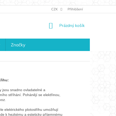
JAK NAKUPOVAT
KONTAKTY
CZK
Přihlášení
KDO JSME?
MAPA 
NÁKUPNÍ
Prázdný košík
KOŠÍK
y
Značky
řihu:
hy jsou snadno ovladatelné a
ního stříhání. Pohánějí se elektřinou,
voz.
e elektrického plotostřihu umožňují
ede k hezkému a esteticky příjemnému