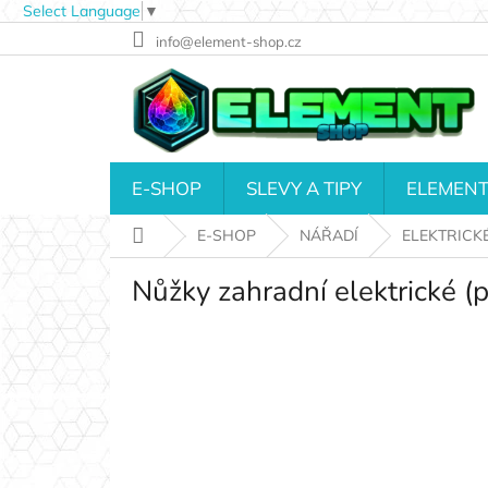
Select Language
▼
Přejít
info@element-shop.cz
na
obsah
E-SHOP
SLEVY A TIPY
ELEMENT
Domů
E-SHOP
NÁŘADÍ
ELEKTRICK
Nůžky zahradní elektrické (p