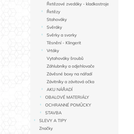
Řetězové zvedáky - kladkostroje
Řetězy
Stahováky
Svěráky
Svěrky a svorky
Těsnění - Klingerit
Vrtáky
Vytahováky šroubů
Záhlubníky a odjehlovače
Závěsné boxy na nářadí
Závitníky a závitová očka
AKU NÁŘADÍ
OBALOVÉ MATERIÁLY
OCHRANNÉ POMŮCKY
STAVBA
SLEVY A TIPY
Značky