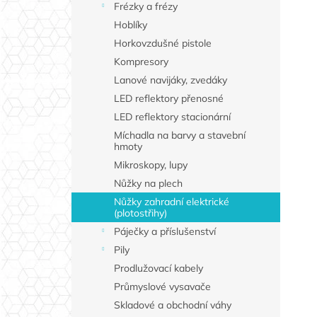
Frézky a frézy
Hoblíky
Horkovzdušné pistole
Kompresory
Lanové navijáky, zvedáky
LED reflektory přenosné
LED reflektory stacionární
Míchadla na barvy a stavební
hmoty
Mikroskopy, lupy
Nůžky na plech
Nůžky zahradní elektrické
(plotostřihy)
Páječky a příslušenství
Pily
Prodlužovací kabely
Průmyslové vysavače
Skladové a obchodní váhy