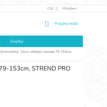
JAK NAKUPOVAT
KONTAKTY
CZK
Přihlášení
KDO JSME?
MAPA 
NÁKUPNÍ
Prázdný košík
KOŠÍK
y
Značky
el (šintovačka), 15cm, skládací násada 79-153cm,
ada 79-153cm, STREND PRO