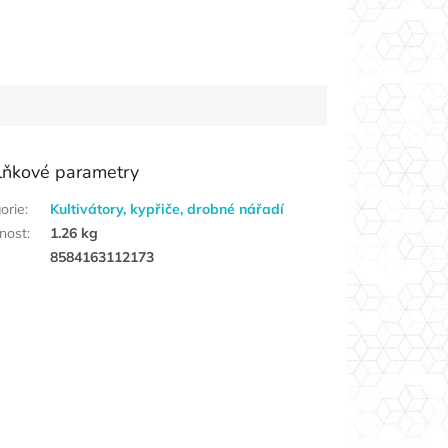
lňkové parametry
orie
:
Kultivátory, kypřiče, drobné nářadí
nost
:
1.26 kg
8584163112173