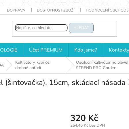
DOPRAVA
DOSTUPNOST ZBOŽÍ
HODNOCENÍ OBCHODU
HLEDAT
OLOGIE
Účet PREMIUM
Kdo jsme?
Kontakt
Kultivátory, kypřiče,
Oscilační kultivátor na plev
DA
drobné nářadí
STREND PRO Garden
evel (šintovačka), 15cm, skládací nás
320 Kč
264,46 Kč bez DPH