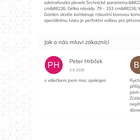
odstraňování plevele.Technické parametry:&#8226
cm&#8226; Délka násady: 79 - 153 cm&#8226; Ma
Garden skvěle kombinuje robustní kovovou konstru
speciálnímu tvaru je perfektní volbou pro přes
Peter Hrbček
PH
B
Hodnocení obchodu je 5 z 5 hvězdi
3.8.2026
s válečkem jsem moc spokojen
Rychl
přišl
jsem 
Zcela
nepří
důvo
Z