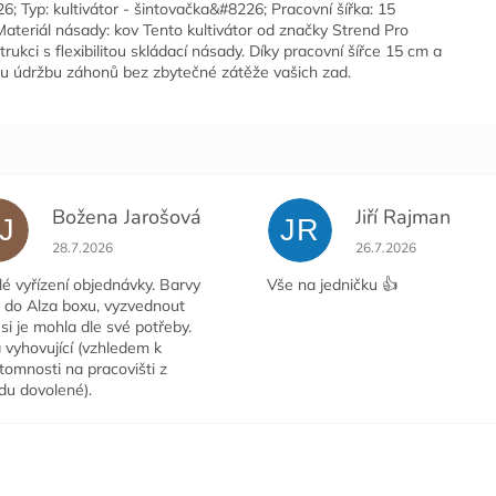
; Typ: kultivátor - šintovačka&#8226; Pracovní šířka: 15
teriál násady: kov Tento kultivátor od značky Strend Pro
kci s flexibilitou skládací násady. Díky pracovní šířce 15 cm a
nou údržbu záhonů bez zbytečné zátěže vašich zad.
Božena Jarošová
Jiří Rajman
J
JR
ček.
Hodnocení obchodu je 5 z 5 hvězdiček.
Hodnocení obchodu j
28.7.2026
26.7.2026
é vyřízení objednávky. Barvy
Vše na jedničku 👍
y do Alza boxu, vyzvednout
si je mohla dle své potřeby.
 vyhovující (vzhledem k
tomnosti na pracovišti z
du dovolené).