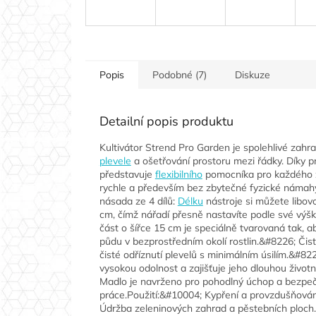
Popis
Podobné (7)
Diskuze
Detailní popis produktu
Kultivátor Strend Pro Garden je spolehlivé zahr
plevele
a ošetřování prostoru mezi řádky. Díky p
představuje
flexibilního
pomocníka pro každého z
rychle a především bez zbytečné fyzické námahy
násada ze 4 dílů:
Délku
nástroje si můžete libovo
cm, čímž nářadí přesně nastavíte podle své výš
část o šířce 15 cm je speciálně tvarovaná tak, a
půdu v bezprostředním okolí rostlin.&#8226; Č
čisté odříznutí plevelů s minimálním úsilím.&#8
vysokou odolnost a zajišťuje jeho dlouhou životn
Madlo je navrženo pro pohodlný úchop a bezpeč
práce.Použití:&#10004; Kypření a provzdušňován
Údržba zeleninových zahrad a pěstebních ploch.