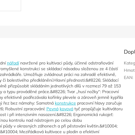
Dop
adní
nářadí
navržené pro kultivaci půdy, účinné odstraňování
Kateg
romyšlené konstrukci se skládací násadou složenou ze 4 částí
Hmot
ahrádkáře. Umožňuje zvládnout práci na zahradě efektivně,
EAN
:
 či bolestivého předklánění.Hlavní přednosti:&#8226; Skládací
lně přizpůsobit skládáním jednotlivých dílů v rozmezí 79 až 153
ky a typu prováděné práce.&#8226; Tvar „husí nožky“: Pracovní
by efektivně podřezávala kořínky plevele a zároveň jemně kypřila
istý řez bez námahy: Samotná
konstrukce
pracovní hlavy zaručuje
226; Robustní zpracování:
Pevná
kovová
tyč propůjčuje kultivátoru
ost i při intenzivním nasazení.&#8226; Ergonomická rukojeť:
nou kontrolu nad nástrojem po celou dobu
í půdy v okrasných záhonech a při pěstování květin.&#10004;
&#10004; Meziřádková kultivace u plodin a efektivní