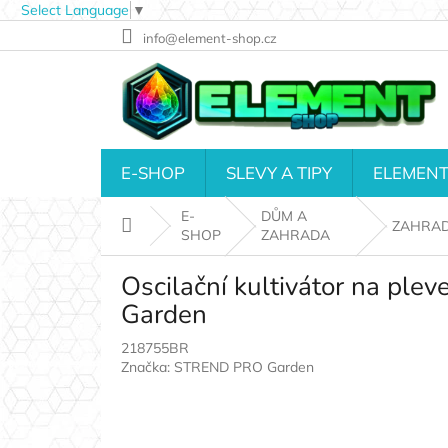
Select Language
▼
Přejít
info@element-shop.cz
na
obsah
E-SHOP
SLEVY A TIPY
ELEMENT
E-
DŮM A
Domů
ZAHRA
SHOP
ZAHRADA
Oscilační kultivátor na pl
Garden
218755BR
Značka:
STREND PRO Garden