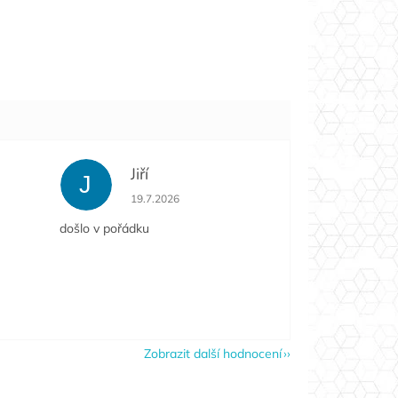
Jiří
J
e 5 z 5 hvězdiček.
Hodnocení obchodu je 5 z 5 hvězdiček.
19.7.2026
došlo v pořádku
Zobrazit další hodnocení