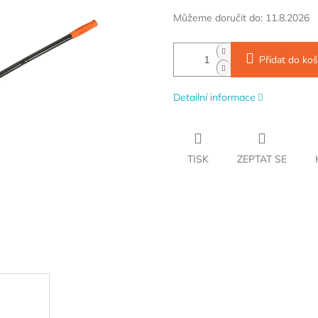
Měrná
Můžeme doručit do:
11.8.2026
cena:
Přidat do koš
Detailní informace
TISK
ZEPTAT SE