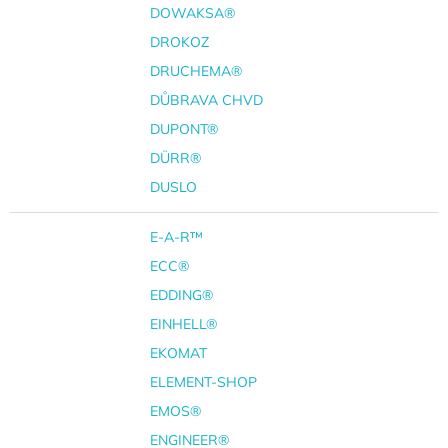
DOWAKSA®
DROKOZ
DRUCHEMA®
DŮBRAVA CHVD
DUPONT®
DÜRR®
DUSLO
E-A-R™
ECC®
EDDING®
EINHELL®
EKOMAT
ELEMENT-SHOP
EMOS®
ENGINEER®