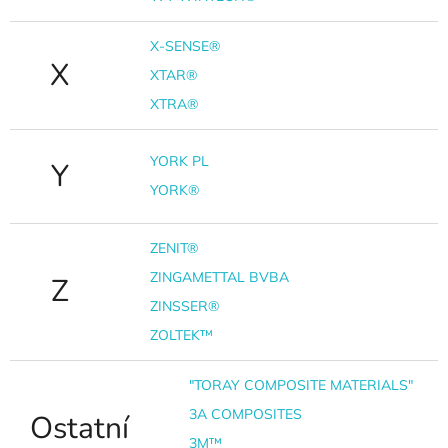
X-SENSE®
X
XTAR®
XTRA®
YORK PL
Y
YORK®
ZENIT®
ZINGAMETTAL BVBA
Z
ZINSSER®
ZOLTEK™
"TORAY COMPOSITE MATERIALS"
3A COMPOSITES
Ostatní
3M™