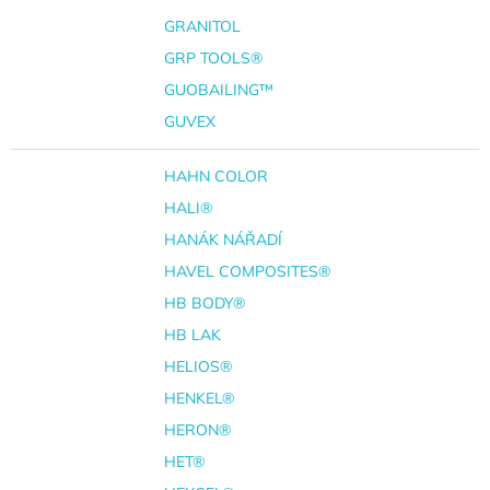
GRANITOL
GRP TOOLS®
GUOBAILING™
GUVEX
HAHN COLOR
HALI®
HANÁK NÁŘADÍ
HAVEL COMPOSITES®
HB BODY®
HB LAK
HELIOS®
HENKEL®
HERON®
HET®