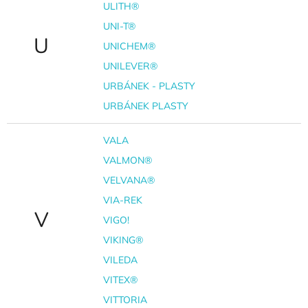
ULITH®
UNI-T®
U
UNICHEM®
UNILEVER®
URBÁNEK - PLASTY
URBÁNEK PLASTY
VALA
VALMON®
VELVANA®
VIA-REK
V
VIGO!
VIKING®
VILEDA
VITEX®
VITTORIA