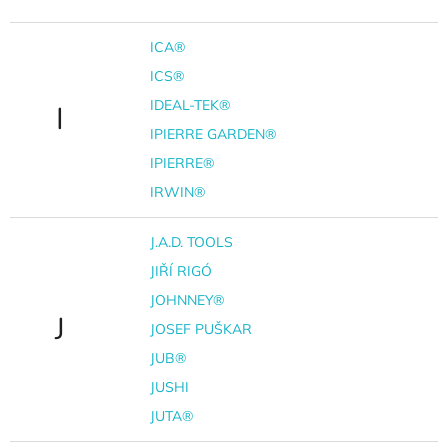
ICA®
ICS®
IDEAL-TEK®
I
IPIERRE GARDEN®
IPIERRE®
IRWIN®
J.A.D. TOOLS
JIŘÍ RIGÓ
JOHNNEY®
J
JOSEF PUŠKAR
JUB®
JUSHI
JUTA®