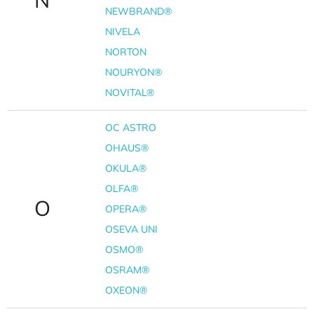
N
NEWBRAND®
NIVELA
NORTON
NOURYON®
NOVITAL®
OC ASTRO
OHAUS®
OKULA®
OLFA®
O
OPERA®
OSEVA UNI
OSMO®
OSRAM®
OXEON®