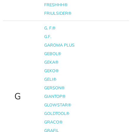
FRESHHH®
FRIULSIDER®
G. F.®
G.F.
GAROMA PLUS
GEBOL®
GEKA®
GEKO®
GELI®
GERSON®
G
GIANTOP®
GLOWSTAR®
GOLDTOOL®
GRACO®
GRAFIL