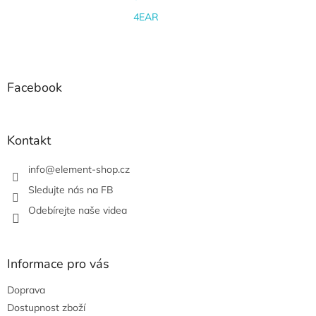
4EAR
Z
á
p
a
Facebook
t
í
Kontakt
info
@
element-shop.cz
Sledujte nás na FB
Odebírejte naše videa
Informace pro vás
Doprava
Dostupnost zboží