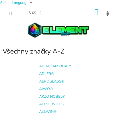
Select Language
▼
Přejít
NÁKU
na
CZK
obsah
KOŠÍK
Všechny značky A-Z
ABRAHAM OBALY
ADLER®
AEROGLASS®
AIWO®
AKZO NOBEL®
ALLSERVICES
ALLWIN®