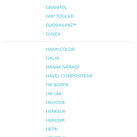
GRANITOL
GRP TOOLS®
GUOBAILING™
GUVEX
HAHN COLOR
HALI®
HANÁK NÁŘADÍ
HAVEL COMPOSITES®
HB BODY®
HB LAK
HELIOS®
HENKEL®
HERON®
HET®