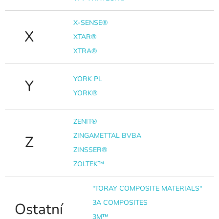
X-SENSE®
X
XTAR®
XTRA®
YORK PL
Y
YORK®
ZENIT®
ZINGAMETTAL BVBA
Z
ZINSSER®
ZOLTEK™
"TORAY COMPOSITE MATERIALS"
3A COMPOSITES
Ostatní
3M™