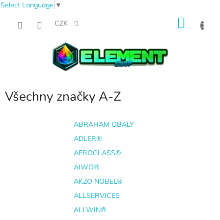
Select Language
▼
Přejít
NÁKU
na
CZK
obsah
KOŠÍK
Všechny značky A-Z
ABRAHAM OBALY
ADLER®
AEROGLASS®
AIWO®
AKZO NOBEL®
ALLSERVICES
ALLWIN®