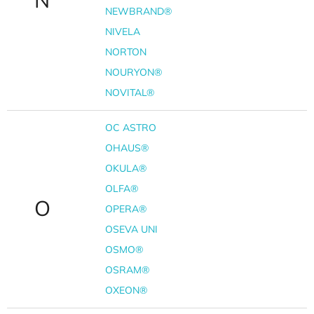
N
NEWBRAND®
NIVELA
NORTON
NOURYON®
NOVITAL®
OC ASTRO
OHAUS®
OKULA®
OLFA®
O
OPERA®
OSEVA UNI
OSMO®
OSRAM®
OXEON®