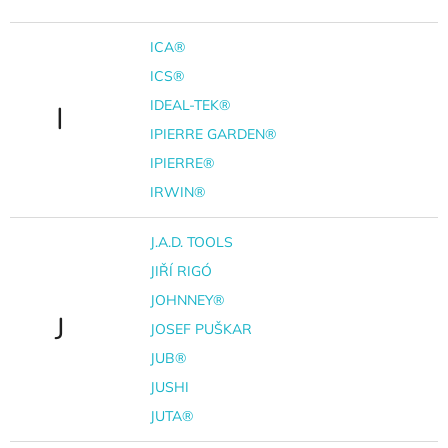
ICA®
ICS®
IDEAL-TEK®
I
IPIERRE GARDEN®
IPIERRE®
IRWIN®
J.A.D. TOOLS
JIŘÍ RIGÓ
JOHNNEY®
J
JOSEF PUŠKAR
JUB®
JUSHI
JUTA®