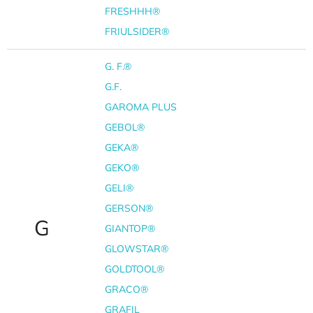
FRESHHH®
FRIULSIDER®
G. F.®
G.F.
GAROMA PLUS
GEBOL®
GEKA®
GEKO®
GELI®
GERSON®
G
GIANTOP®
GLOWSTAR®
GOLDTOOL®
GRACO®
GRAFIL