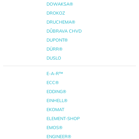
DOWAKSA®
DROKOZ
DRUCHEMA®
DŮBRAVA CHVD
DUPONT®
DÜRR®
DUSLO
E-A-R™
ECC®
EDDING®
EINHELL®
EKOMAT
ELEMENT-SHOP
EMOS®
ENGINEER®