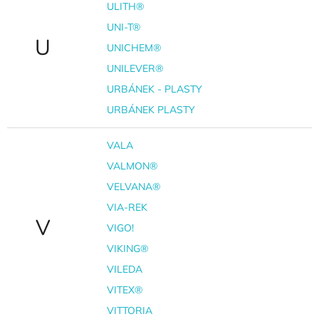
ULITH®
UNI-T®
U
UNICHEM®
UNILEVER®
URBÁNEK - PLASTY
URBÁNEK PLASTY
VALA
VALMON®
VELVANA®
VIA-REK
V
VIGO!
VIKING®
VILEDA
VITEX®
VITTORIA