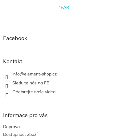
4EAR
Z
á
p
a
Facebook
t
í
Kontakt
info
@
element-shop.cz
Sledujte nás na FB
Odebírejte naše videa
Informace pro vás
Doprava
Dostupnost zboží