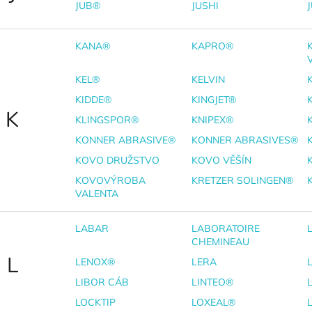
JUB®
JUSHI
KANA®
KAPRO®
KEL®
KELVIN
KIDDE®
KINGJET®
K
KLINGSPOR®
KNIPEX®
KONNER ABRASIVE®
KONNER ABRASIVES®
KOVO DRUŽSTVO
KOVO VĚŠÍN
KOVOVÝROBA
KRETZER SOLINGEN®
VALENTA
LABAR
LABORATOIRE
CHEMINEAU
L
LENOX®
LERA
LIBOR CÁB
LINTEO®
LOCKTIP
LOXEAL®