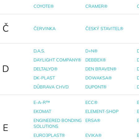
COYOTE®
CRAMER®
Č
ČERVINKA
ČESKÝ STAVITEL®
D.A.S.
D+N®
DAYLIGHT COMPANY®
DEBBEX®
D
DELTALYO®
DEN BRAVEN®
DK-PLAST
DOWAKSA®
DŮBRAVA CHVD
DUPONT®
E-A-R™
ECC®
EKOMAT
ELEMENT-SHOP
ENGINEERED BONDING
ERSA®
E
SOLUTIONS
EURO3PLAST®
EVIKA®