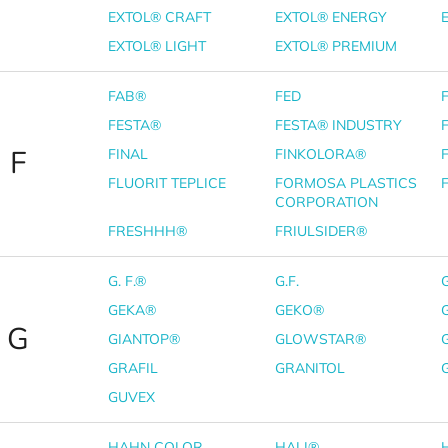
EXTOL® CRAFT
EXTOL® ENERGY
EXTOL® LIGHT
EXTOL® PREMIUM
FAB®
FED
FESTA®
FESTA® INDUSTRY
F
FINAL
FINKOLORA®
FLUORIT TEPLICE
FORMOSA PLASTICS
CORPORATION
FRESHHH®
FRIULSIDER®
G. F.®
G.F.
GEKA®
GEKO®
G
GIANTOP®
GLOWSTAR®
GRAFIL
GRANITOL
GUVEX
HAHN COLOR
HALI®