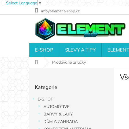
Select Language
▼
Přejít
info@element-shop.cz
na
obsah
E-SHOP
SLEVY A TIPY
ELEMENT
Domů
Prodávané značky
P
Vš
o
Přeskočit
s
Kategorie
kategorie
t
r
E-SHOP
a
AUTOMOTIVE
n
n
BARVY & LAKY
í
DŮM A ZAHRADA
p