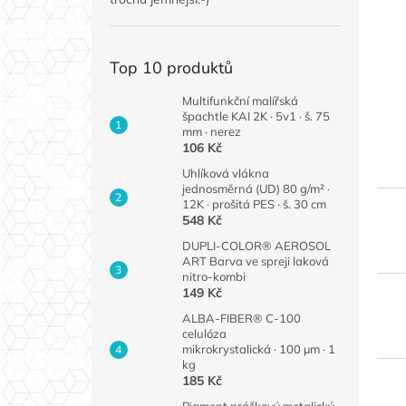
Top 10 produktů
Multifunkční malířská
špachtle KAI 2K · 5v1 · š. 75
mm · nerez
106 Kč
Uhlíková vlákna
jednosměrná (UD) 80 g/m² ·
12K · prošitá PES · š. 30 cm
548 Kč
DUPLI-COLOR® AEROSOL
ART Barva ve spreji laková
nitro-kombi
149 Kč
ALBA-FIBER® C-100
celulóza
mikrokrystalická · 100 µm · 1
kg
185 Kč
Pigment práškový metalický