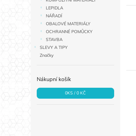
KOMPOZITNÍ MATERIÁLY
a
LEPIDLA
n
NÁŘADÍ
e
OBALOVÉ MATERIÁLY
l
OCHRANNÉ POMŮCKY
STAVBA
SLEVY A TIPY
Značky
Nákupní košík
0
KS /
0 KČ