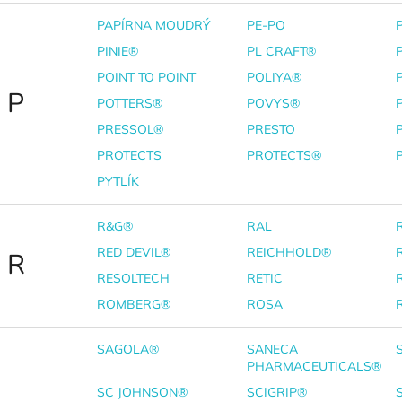
PAPÍRNA MOUDRÝ
PE-PO
PINIE®
PL CRAFT®
POINT TO POINT
POLIYA®
P
POTTERS®
POVYS®
PRESSOL®
PRESTO
PROTECTS
PROTECTS®
PYTLÍK
R&G®
RAL
RED DEVIL®
REICHHOLD®
R
RESOLTECH
RETIC
ROMBERG®
ROSA
SAGOLA®
SANECA
PHARMACEUTICALS®
SC JOHNSON®
SCIGRIP®