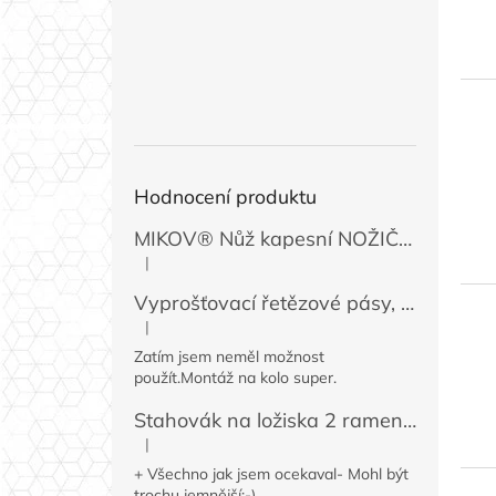
Hodnocení produktu
MIKOV® Nůž kapesní NOŽIČKA 131-NZn-1 zavírací, 74 mm
|
Hodnocení produktu je 5 z 5 hvězdiček.
Vyprošťovací řetězové pásy, 2 ks
|
Hodnocení produktu je 5 z 5 hvězdiček.
Zatím jsem neměl možnost
použít.Montáž na kolo super.
Stahovák na ložiska 2 ramenný MINI 50 / 60 mm
|
Hodnocení produktu je 4 z 5 hvězdiček.
+ Všechno jak jsem ocekaval- Mohl být
trochu jemnější:-)