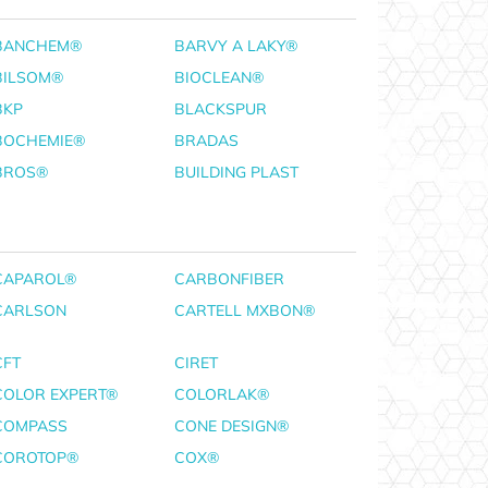
BANCHEM®
BARVY A LAKY®
BILSOM®
BIOCLEAN®
BKP
BLACKSPUR
BOCHEMIE®
BRADAS
BROS®
BUILDING PLAST
CAPAROL®
CARBONFIBER
CARLSON
CARTELL MXBON®
CFT
CIRET
COLOR EXPERT®
COLORLAK®
COMPASS
CONE DESIGN®
COROTOP®
COX®