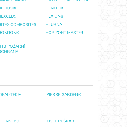
HELIOS®
HENKEL®
HEXCEL®
HEXION®
HITEX COMPOSITES
HLUBNA
HONITON®
HORIZONT MASTER
HTB POŽÁRNÍ
OCHRANA
IDEAL-TEK®
IPIERRE GARDEN®
JOHNNEY®
JOSEF PUŠKAR