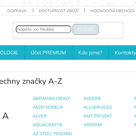
DOPRAVA
DOSTUPNOST ZBOŽÍ
HODNOCENÍ OBCHODU
HLEDAT
OLOGIE
Účet PREMIUM
Kdo jsme?
Kontakt
echny značky A-Z
ABRAHAM OBALY
ADLER®
AKZO NOBEL®
ALLSERVICES
A
ALVE®
AMT PROJEKT
AQUACRAFT®
ARDON®
AZ STEEL TRADING