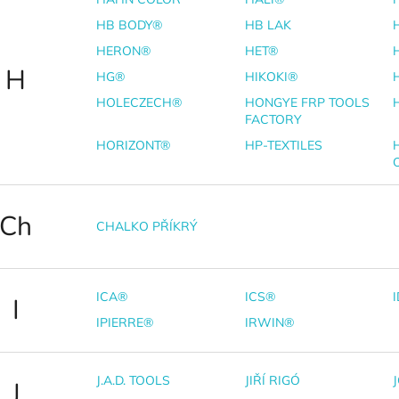
HB BODY®
HB LAK
HERON®
HET®
H
HG®
HIKOKI®
HOLECZECH®
HONGYE FRP TOOLS
FACTORY
HORIZONT®
HP-TEXTILES
Ch
CHALKO PŘÍKRÝ
ICA®
ICS®
I
IPIERRE®
IRWIN®
J.A.D. TOOLS
JIŘÍ RIGÓ
J