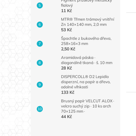
fialový
11 Kč
MTR® Třmen trámový vnitřní
Zn 140×140 mm, 2,0 mm
53 Kč
Špachtle z bukového dřeva,
258×16×3 mm
2,50 Kč
Aramidová páska ·
diagonálně tkaná · š. 10 mm
28 Kč
DISPERCOLL® D2 Lepidlo
disperzní, na papír a dřevo,
odolné vlhkosti
133 Kč
Brusný papír VELCUT ALOX ·
velcro suchý zip · 10 ks arch
70×125 mm ·
44 Kč