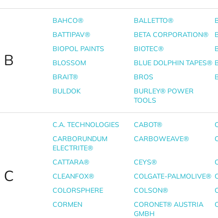
BAHCO®
BALLETTO®
BATTIPAV®
BETA CORPORATION®
BIOPOL PAINTS
BIOTEC®
B
BLOSSOM
BLUE DOLPHIN TAPES®
BRAIT®
BROS
BULDOK
BURLEY® POWER
TOOLS
C.A. TECHNOLOGIES
CABOT®
CARBORUNDUM
CARBOWEAVE®
ELECTRITE®
CATTARA®
CEYS®
C
CLEANFOX®
COLGATE-PALMOLIVE®
COLORSPHERE
COLSON®
CORMEN
CORONET® AUSTRIA
GMBH