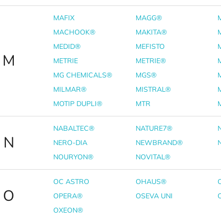
MAFIX
MAGG®
MACHOOK®
MAKITA®
MEDID®
MEFISTO
M
METRIE
METRIE®
MG CHEMICALS®
MGS®
MILMAR®
MISTRAL®
MOTIP DUPLI®
MTR
NABALTEC®
NATURE7®
N
NERO-DIA
NEWBRAND®
NOURYON®
NOVITAL®
OC ASTRO
OHAUS®
O
OPERA®
OSEVA UNI
OXEON®