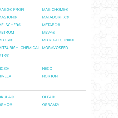
MAGG® PROFI
MAGICHOME®
MASTON®
MATADORFIX®
MELSCHER®
METABO®
METRUM
MEVA®
MIKOV®
MIKRO-TECHNIK®
MITSUBISHI CHEMICAL
MORAVOSEED
MTR®
NCS®
NECO
NIVELA
NORTON
OKULA®
OLFA®
OSMO®
OSRAM®