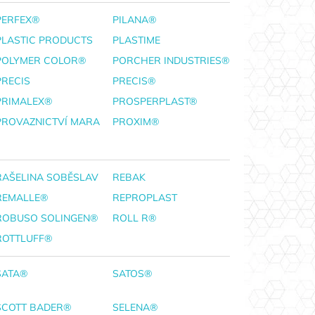
PERFEX®
PILANA®
PLASTIC PRODUCTS
PLASTIME
POLYMER COLOR®
PORCHER INDUSTRIES®
PRECIS
PRECIS®
PRIMALEX®
PROSPERPLAST®
PROVAZNICTVÍ MARA
PROXIM®
RAŠELINA SOBĚSLAV
REBAK
REMALLE®
REPROPLAST
ROBUSO SOLINGEN®
ROLL R®
ROTTLUFF®
SATA®
SATOS®
SCOTT BADER®
SELENA®