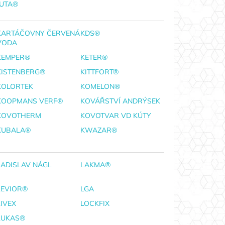
JUTA®
KARTÁČOVNY ČERVENÁ
KDS®
VODA
KEMPER®
KETER®
KISTENBERG®
KITTFORT®
KOLORTEK
KOMELON®
KOOPMANS VERF®
KOVÁŘSTVÍ ANDRÝSEK
KOVOTHERM
KOVOTVAR VD KÚTY
KUBALA®
KWAZAR®
LADISLAV NÁGL
LAKMA®
LEVIOR®
LGA
LIVEX
LOCKFIX
LUKAS®