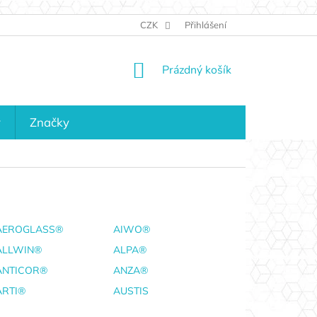
JAK NAKUPOVAT
KONTAKTY
CZK
Přihlášení
KDO JSME?
MAPA 
NÁKUPNÍ
Prázdný košík
KOŠÍK
y
Značky
AEROGLASS®
AIWO®
ALLWIN®
ALPA®
ANTICOR®
ANZA®
ARTI®
AUSTIS