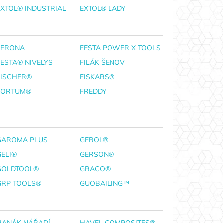
EXTOL® INDUSTRIAL
EXTOL® LADY
FERONA
FESTA POWER X TOOLS
FESTA® NIVELYS
FILÁK ŠENOV
FISCHER®
FISKARS®
FORTUM®
FREDDY
GAROMA PLUS
GEBOL®
GELI®
GERSON®
GOLDTOOL®
GRACO®
GRP TOOLS®
GUOBAILING™
HANÁK NÁŘADÍ
HAVEL COMPOSITES®