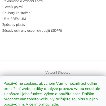
Reklamace a vrácení zboží
Slovník pojmů
Soubory ke stažení
Účet PREMIUM
Způsoby platby
Zásady ochrany osobních údajů (GDPR)
Vytvořil Shoptet
Používáme cookies, abychom Vám umožnili pohodlné
Copyright 2026
element-shop.cz
. Všechna práva vyhrazena.
prohlížení webu a díky analýze provozu webu neustále
Upravit nastavení cookies
zlepšovali jeho funkce, výkon a použitelnost
.
Dalším
procházením tohoto webu vyjadřujete souhlas s jejich
používáním. Více informací
zde
.