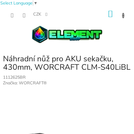
Select Language
▼
Přejít
NÁKU
na
CZK
obsah
KOŠÍK
Náhradní nůž pro AKU sekačku,
430mm, WORCRAFT CLM-S40LiBL
1112625BR
Značka:
WORCRAFT®