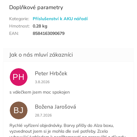
Doplňkové parametry
Kategorie
:
Příslušenství k AKU nářadí
Hmotnost
:
0.28 kg
EAN
:
8584163090679
Peter Hrbček
PH
Hodnocení obchodu je 5 z 5 hvězdiček.
3.8.2026
s válečkem jsem moc spokojen
Božena Jarošová
BJ
Hodnocení obchodu je 5 z 5 hvězdiček.
28.7.2026
Rychlé vyřízení objednávky. Barvy přišly do Alza boxu,
vyzvednout jsem si je mohla dle své potřeby. Zcela