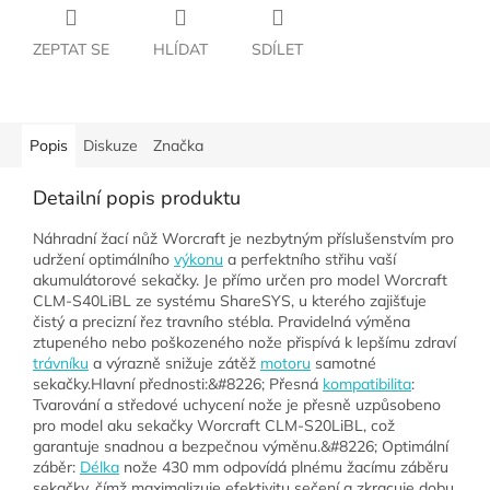
ZEPTAT SE
HLÍDAT
SDÍLET
Popis
Diskuze
Značka
Detailní popis produktu
Náhradní žací nůž Worcraft je nezbytným příslušenstvím pro
udržení optimálního
výkonu
a perfektního střihu vaší
akumulátorové sekačky. Je přímo určen pro model Worcraft
CLM-S40LiBL ze systému ShareSYS, u kterého zajišťuje
čistý a precizní řez travního stébla. Pravidelná výměna
ztupeného nebo poškozeného nože přispívá k lepšímu zdraví
trávníku
a výrazně snižuje zátěž
motoru
samotné
sekačky.Hlavní přednosti:&#8226; Přesná
kompatibilita
:
Tvarování a středové uchycení nože je přesně uzpůsobeno
pro model aku sekačky Worcraft CLM-S20LiBL, což
garantuje snadnou a bezpečnou výměnu.&#8226; Optimální
záběr:
Délka
nože 430 mm odpovídá plnému žacímu záběru
sekačky, čímž maximalizuje efektivitu sečení a zkracuje dobu