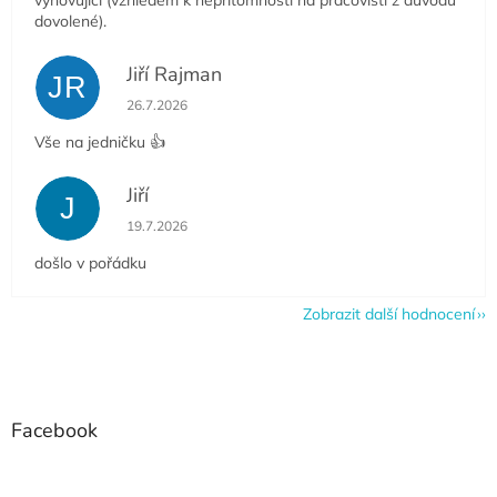
vyhovující (vzhledem k nepřítomnosti na pracovišti z důvodu
dovolené).
Jiří Rajman
JR
Hodnocení obchodu je 5 z 5 hvězdiček.
26.7.2026
Vše na jedničku 👍
Jiří
J
Hodnocení obchodu je 5 z 5 hvězdiček.
19.7.2026
došlo v pořádku
Zobrazit další hodnocení
Z
á
p
a
Facebook
t
í