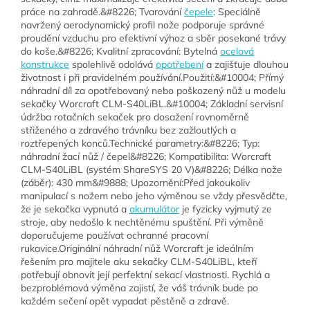
práce na zahradě.&#8226; Tvarování
čepele
: Speciálně
navržený aerodynamický profil nože podporuje správné
proudění vzduchu pro efektivní výhoz a sběr posekané trávy
do koše.&#8226; Kvalitní zpracování: Bytelná
ocelová
konstrukce
spolehlivě odolává
opotřebení
a zajišťuje dlouhou
životnost i při pravidelném používání.Použití:&#10004; Přímý
náhradní díl za opotřebovaný nebo poškozený nůž u modelu
sekačky Worcraft CLM-S40LiBL.&#10004; Základní servisní
údržba rotačních sekaček pro dosažení rovnoměrně
střiženého a zdravého trávníku bez zažloutlých a
roztřepených konců.Technické parametry:&#8226; Typ:
náhradní žací nůž / čepel&#8226; Kompatibilita: Worcraft
CLM-S40LiBL (systém ShareSYS 20 V)&#8226; Délka nože
(záběr): 430 mm&#9888; Upozornění:Před jakoukoliv
manipulací s nožem nebo jeho výměnou se vždy přesvědčte,
že je sekačka vypnutá a
akumulátor
je fyzicky vyjmutý ze
stroje, aby nedošlo k nechtěnému spuštění. Při výměně
doporučujeme používat ochranné pracovní
rukavice.Originální náhradní nůž Worcraft je ideálním
řešením pro majitele aku sekačky CLM-S40LiBL, kteří
potřebují obnovit její perfektní sekací vlastnosti. Rychlá a
bezproblémová výměna zajistí, že váš trávník bude po
každém sečení opět vypadat pěstěně a zdravě.