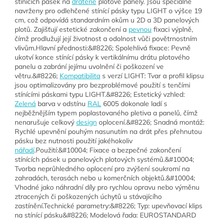
stínících pásek na
drátěné
plotové panely. Jsou speciálně
navrženy pro odlehčené stínící pásky typu LIGHT o výšce 19
cm, což odpovídá standardním okům u 2D a 3D panelových
plotů. Zajišťují estetické zakončení a
pevnou
fixaci výplně,
čímž prodlužují její životnost a odolnost vůči povětrnostním
vlivům.Hlavní přednosti:&#8226; Spolehlivá fixace: Pevně
ukotví konce stínící pásky k vertikálnímu drátu plotového
panelu a zabrání jejímu uvolnění či poškození ve
větru.&#8226;
Kompatibilita
s verzí LIGHT: Tvar a profil klipsu
jsou optimalizovány pro bezproblémové použití s tenčími
stínícími páskami typu LIGHT.&#8226; Estetický vzhled:
Zelená
barva v odstínu
RAL
6005 dokonale ladí s
nejběžnějším typem poplastovaného pletiva a panelů, čímž
nenarušuje celkový
design
oplocení.&#8226; Snadná montáž:
Rychlé upevnění pouhým nasunutím na drát přes přehnutou
pásku bez nutnosti použití jakéhokoliv
nářadí
.Použití:&#10004; Fixace a bezpečné zakončení
stínících pásek u panelových plotových systémů.&#10004;
Tvorba neprůhledného oplocení pro zvýšení soukromí na
zahradách, terasách nebo u komerčních objektů.&#10004;
Vhodné jako náhradní díly pro rychlou opravu nebo výměnu
ztracených či poškozených úchytů u stávajícího
zastínění.Technické parametry:&#8226; Typ: upevňovací klips
na stínící pásku&#8226; Modelová řada: EUROSTANDARD