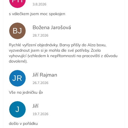
Hodnocení obchodu je 5 z 5 hvězdiček.
3.8.2026
s válečkem jsem moc spokojen
Božena Jarošová
BJ
Hodnocení obchodu je 5 z 5 hvězdiček.
28.7.2026
Rychlé vyřízení objednávky. Barvy přišly do Alza boxu,
vyzvednout jsem si je mohla dle své potřeby. Zcela
vyhovující (vzhledem k nepřítomnosti na pracovišti z důvodu
dovolené).
Jiří Rajman
JR
Hodnocení obchodu je 5 z 5 hvězdiček.
26.7.2026
Vše na jedničku 👍
Jiří
J
Hodnocení obchodu je 5 z 5 hvězdiček.
19.7.2026
došlo v pořádku