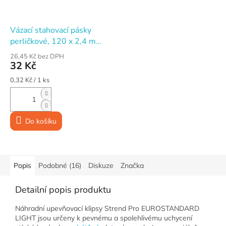
Vázací stahovací pásky
perličkové, 120 x 2,4 mm,
natural, balení 100 ks
26,45 Kč bez DPH
32 Kč
Měrná
0,32 Kč / 1 ks
cena:
Do košíku
Popis
Podobné (16)
Diskuze
Značka
Detailní popis produktu
Náhradní upevňovací klipsy Strend Pro EUROSTANDARD
LIGHT jsou určeny k pevnému a spolehlivému uchycení