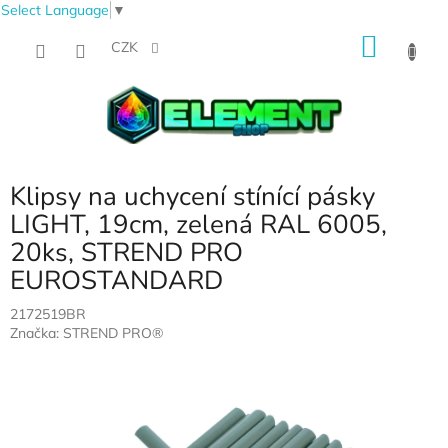
Select Language
▼
Přejít
NÁKU
na
CZK
obsah
KOŠÍK
Klipsy na uchycení stínící pásky
LIGHT, 19cm, zelená RAL 6005,
20ks, STREND PRO
EUROSTANDARD
2172519BR
Značka:
STREND PRO®