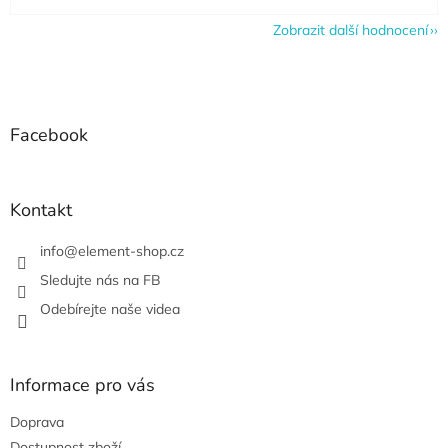
Zobrazit další hodnocení
Z
á
p
a
Facebook
t
í
Kontakt
info
@
element-shop.cz
Sledujte nás na FB
Odebírejte naše videa
Informace pro vás
Doprava
Dostupnost zboží